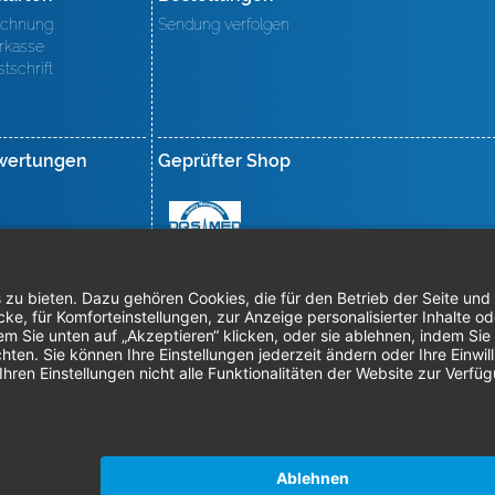
chnung
Sendung verfolgen
rkasse
stschrift
wertungen
Geprüfter Shop