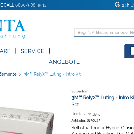
E CALL
0800/588 99 12
24h
Li
ARF
|
SERVICE
|
ANGEBOTE
-Zemente
>
3M™ RelyX™ Luting - Intro Kit
Solventum
3M™ RelyX™ Luting - Intro Ki
Set
Herstellernr:
3505
Artikelnr:
6130645
Selbsthärtender Hybrid-Glas
Kronen und Brücken. Das Mater