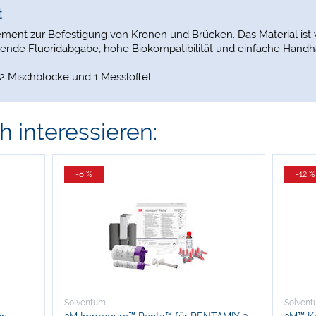
t
ent zur Befestigung von Kronen und Brücken. Das Material ist 
tende Fluoridabgabe, hohe Biokompatibilität und einfache Hand
, 2 Mischblöcke und 1 Messlöffel.
 interessieren:
-8 %
-12 %
Solventum
Solven