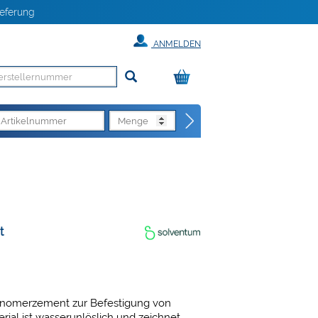
eferung
ANMELDEN
t
ionomerzement zur Befestigung von
ial ist wasserunlöslich und zeichnet