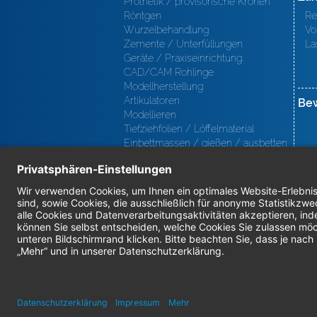
Prothetik / provisorische Kronen
Röntgen
Re
Wurzelbehandlung
Vo
Zemente / Unterfüllungen
La
Geräte / Praxiseinrichtung
CAD/CAM Rohlinge
Modellherstellung
Artikulatoren
Be
Modellieren
Tiefziehfolien / Löffelmaterial
Einbettmassen / gießen / ausbetten
/ löten
Oberfl ächenbearbeitung
Keramik
Verblendmaterialien
Instrumente
Kieferorthopädie / Klammerdrähte
Verschiedenes (Labor)