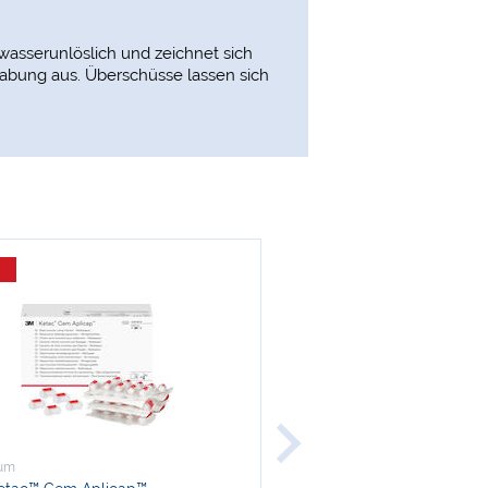
wasserunlöslich und zeichnet sich
habung aus. Überschüsse lassen sich
-9 %
tum
Solventum