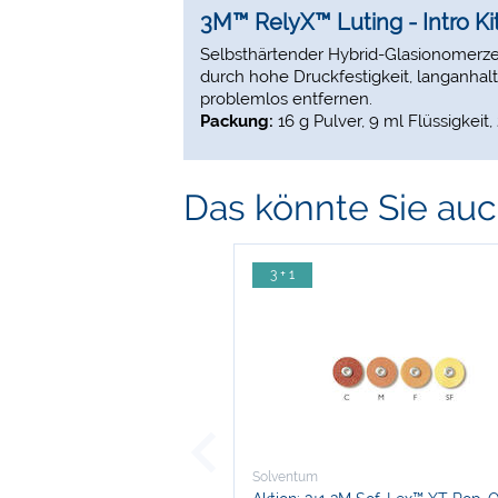
3M™ RelyX™ Luting - Intro Ki
Selbsthärtender Hybrid-Glasionomerzem
durch hohe Druckfestigkeit, langanhal
problemlos entfernen.
Packung:
16 g Pulver, 9 ml Flüssigkeit
Das könnte Sie auch
3 + 1
Solventum