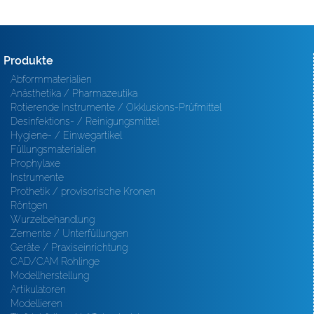
Produkte
Abformmaterialien
Anästhetika / Pharmazeutika
Rotierende Instrumente / Okklusions-Prüfmittel
Desinfektions- / Reinigungsmittel
Hygiene- / Einwegartikel
Füllungsmaterialien
Prophylaxe
Instrumente
Prothetik / provisorische Kronen
Röntgen
Wurzelbehandlung
Zemente / Unterfüllungen
Geräte / Praxiseinrichtung
CAD/CAM Rohlinge
Modellherstellung
Artikulatoren
Modellieren