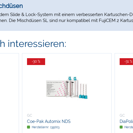
schdüsen
 dem Slide & Lock-System mit einem verbesserten Kartuschen-
n. Die Mischdüsen SL sind nur kompatibel mit FujiCEM 2 Kartu
 interessieren:
-30 %
-31 %
GC
GC
Coe-Pak Automix NDS
DiaPol
Herstellernr: 135003
Herste