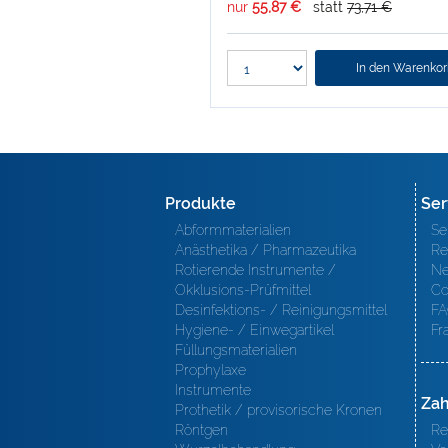
nur
55,87 €
statt
73,71 €
In den Warenko
Produkte
Ser
Abformmaterialien
Se
Anästhetika / Pharmazeutika
Re
Rotierende Instrumente /
Ne
Okklusions-Prüfmittel
Co
Desinfektions- / Reinigungsmittel
FA
Hygiene- / Einwegartikel
Fr
Füllungsmaterialien
Prophylaxe
Instrumente
Zah
Prothetik / provisorische Kronen
Röntgen
Re