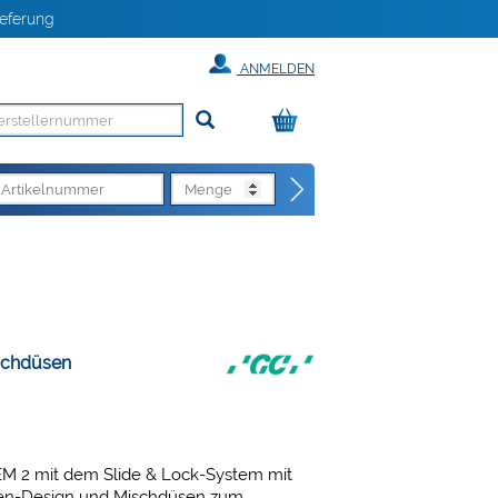
eferung
ANMELDEN
schdüsen
EM 2 mit dem Slide & Lock-System mit
hen-Design und Mischdüsen zum