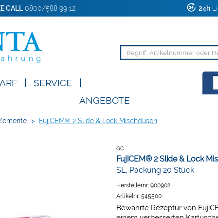
E CALL
0800/588 99 12
24h
Li
ARF
|
SERVICE
|
ANGEBOTE
-Zemente
>
FujiCEM® 2 Slide & Lock Mischdüsen
GC
FujiCEM® 2 Slide & Lock Mi
SL, Packung 20 Stück
Herstellernr:
900902
Artikelnr:
545500
Bewährte Rezeptur von FujiC
einem verbesserten Kartusc