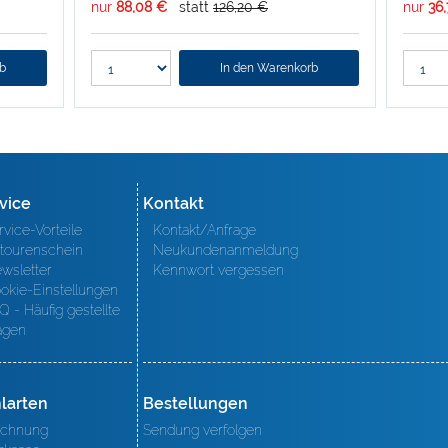
nur
88,08 €
statt
126,20 €
nur
36
rb
In den Warenkorb
vice
Kontakt
rvice-Vorteile
Kontakt/Anfrage
tourenschein
Neukundenanmeldung
wsletter
Kennwort vergessen
okie-Einstellungen
Q - Häufig gestellte
agen
larten
Bestellungen
chnung
Sendung verfolgen