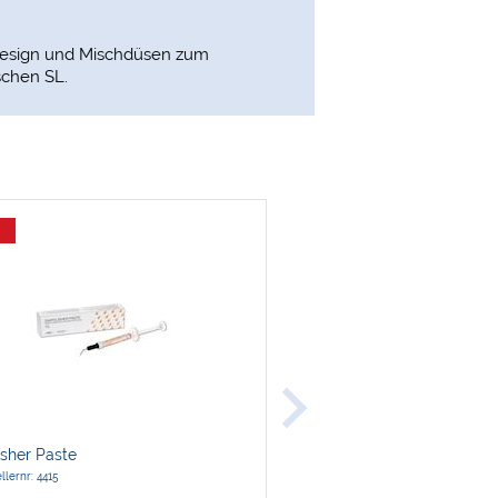
Design und Mischdüsen zum
schen SL.
-13 %
GC
isher Paste
GC Inlay Wax HARD
llernr: 4415
Herstellernr: 1160