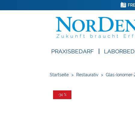
FRE
PRAXISBEDARF
|
LABORBED
Startseite
>
Restaurativ
>
Glas-Ionomer
-34 %