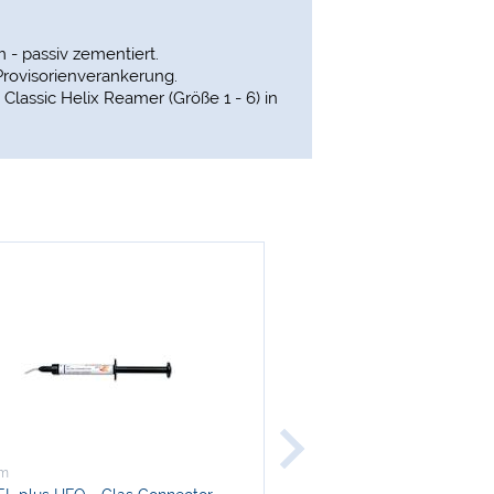
 - passiv zementiert.
Provisorienverankerung.
 Classic Helix Reamer (Größe 1 - 6) in
-3 %
om
Medicom