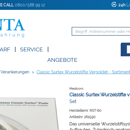
E CALL
0800/588 99 12
24h
Li
ARF
|
SERVICE
|
ANGEBOTE
/ Verankerungen
>
Classic Surtex Wurzelstifte Vergoldet - Sortimen
Medicom
Classic Surtex Wurzelstifte 
Set
Herstellernr:
RST-60
Artikelnr:
261590
Das universelle Wurzelstiftsy
Aufbauten. Zylindrisch-anatom