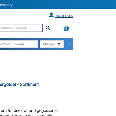
eferung
ANMELDEN
t
vergoldet - Sortiment
stem für direkte- und gegossene
ische Form - passiv zementiert.