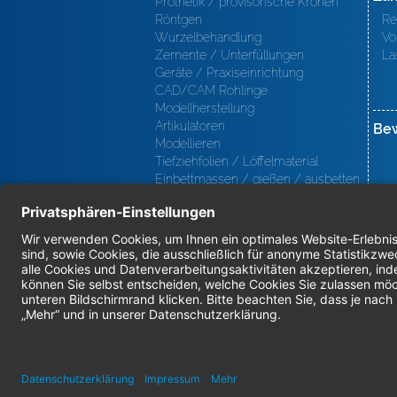
Prothetik / provisorische Kronen
Röntgen
Re
Wurzelbehandlung
Vo
Zemente / Unterfüllungen
La
Geräte / Praxiseinrichtung
CAD/CAM Rohlinge
Modellherstellung
Artikulatoren
Be
Modellieren
Tiefziehfolien / Löffelmaterial
Einbettmassen / gießen / ausbetten
/ löten
Oberfl ächenbearbeitung
Keramik
Verblendmaterialien
Instrumente
Kieferorthopädie / Klammerdrähte
Verschiedenes (Labor)