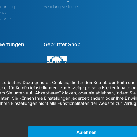
chnung
Sendung verfolgen
rkasse
stschrift
wertungen
Geprüfter Shop