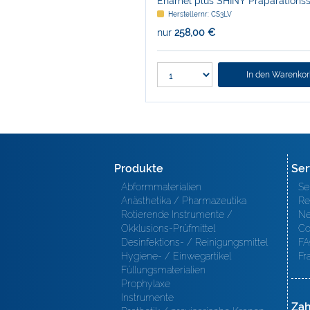
Enamel plus SHINY Präparationss
CS3LV
Herstellernr: CS3LV
nur
258,00 €
In den Warenko
Produkte
Ser
Abformmaterialien
Se
Anästhetika / Pharmazeutika
Re
Rotierende Instrumente /
Ne
Okklusions-Prüfmittel
Co
Desinfektions- / Reinigungsmittel
FA
Hygiene- / Einwegartikel
Fr
Füllungsmaterialien
Prophylaxe
Instrumente
Zah