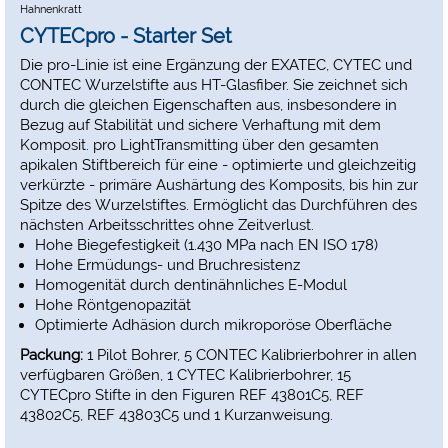
Hahnenkratt
CYTECpro - Starter Set
Die pro-Linie ist eine Ergänzung der EXATEC, CYTEC und
CONTEC Wurzelstifte aus HT-Glasfiber. Sie zeichnet sich
durch die gleichen Eigenschaften aus, insbesondere in
Bezug auf Stabilität und sichere Verhaftung mit dem
Komposit. pro LightTransmitting über den gesamten
apikalen Stiftbereich für eine - optimierte und gleichzeitig
verkürzte - primäre Aushärtung des Komposits, bis hin zur
Spitze des Wurzelstiftes. Ermöglicht das Durchführen des
nächsten Arbeitsschrittes ohne Zeitverlust.
Hohe Biegefestigkeit (1.430 MPa nach EN ISO 178)
Hohe Ermüdungs- und Bruchresistenz
Homogenität durch dentinähnliches E-Modul
Hohe Röntgenopazität
Optimierte Adhäsion durch mikroporöse Oberfläche
Packung:
1 Pilot Bohrer, 5 CONTEC Kalibrierbohrer in allen
verfügbaren Größen, 1 CYTEC Kalibrierbohrer, 15
CYTECpro Stifte in den Figuren REF 43801C5, REF
43802C5, REF 43803C5 und 1 Kurzanweisung.