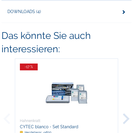
DOWNLOADS (4)
Das könnte Sie auch
interessieren:
-17 %
Hahnenkratt
Hah
CYTEC blanco - Set Standard
Pro
Herstellernr: 43600
H