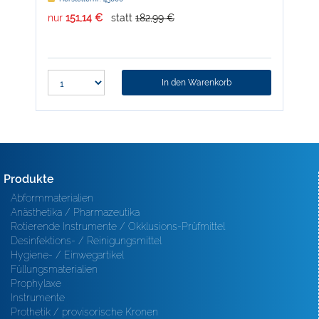
nur
151,14 €
statt
182,99 €
nur
In den Warenkorb
Produkte
Abformmaterialien
Anästhetika / Pharmazeutika
Rotierende Instrumente / Okklusions-Prüfmittel
Desinfektions- / Reinigungsmittel
Hygiene- / Einwegartikel
Füllungsmaterialien
Prophylaxe
Instrumente
Prothetik / provisorische Kronen