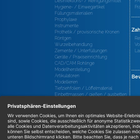
Desinfektions- / Reinigungsmittel
FA
Hygiene- / Einwegartikel
Fr
Füllungsmaterialien
Prophylaxe
Instrumente
Zah
Prothetik / provisorische Kronen
Röntgen
Re
Wurzelbehandlung
Vo
Zemente / Unterfüllungen
La
Geräte / Praxiseinrichtung
CAD/CAM Rohlinge
Modellherstellung
Artikulatoren
Be
Modellieren
Tiefziehfolien / Löffelmaterial
Einbettmassen / gießen / ausbetten
/ löten
Oberfl ächenbearbeitung
Keramik
Verblendmaterialien
Instrumente
Kieferorthopädie / Klammerdrähte
Verschiedenes (Labor)