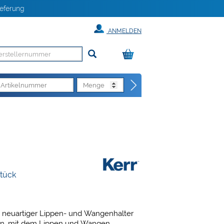
eferung
ANMELDEN
Stück
n neuartiger Lippen- und Wangenhalter
zen, mit dem Lippen und Wangen