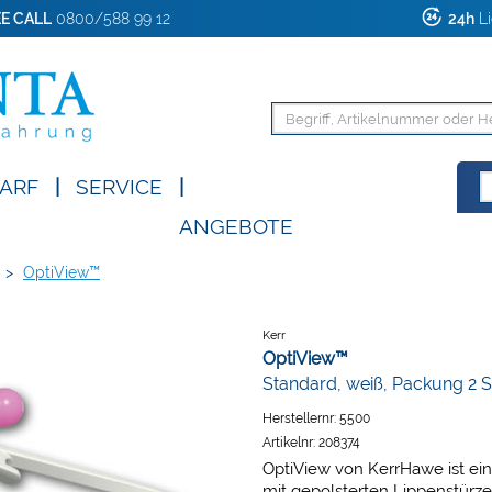
E CALL
0800/588 99 12
24h
Li
ARF
|
SERVICE
|
ANGEBOTE
>
OptiView™
Kerr
OptiView™
Standard, weiß, Packung 2 
Herstellernr:
5500
Artikelnr:
208374
OptiView von KerrHawe ist ei
mit gepolsterten Lippenstür