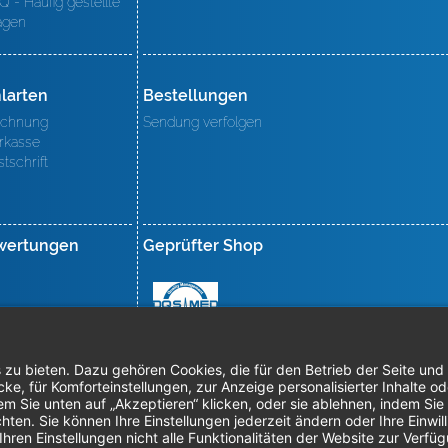
Q - Häufig gestellte
agen
larten
Bestellungen
chnung
Sendung verfolgen
rkasse
stschrift
wertungen
Geprüfter Shop