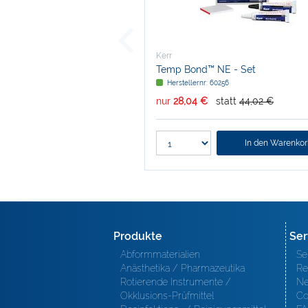
Kerr
Temp Bond™ NE - Set
Herstellernr: 60256
nur
28,04 €
statt
44,02 €
In den Warenko
Produkte
Ser
Abformmaterialien
Se
Anästhetika / Pharmazeutika
Re
Rotierende Instrumente /
Ne
Okklusions-Prüfmittel
Co