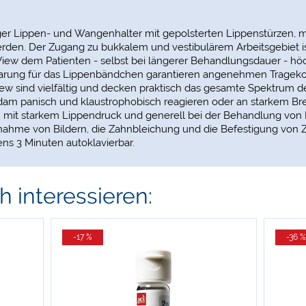
iger Lippen- und Wangenhalter mit gepolsterten Lippenstürzen,
erden. Der Zugang zu bukkalem und vestibulärem Arbeitsgebiet is
View dem Patienten - selbst bei längerer Behandlungsdauer - hö
parung für das Lippenbändchen garantieren angenehmen Trageko
 sind vielfältig und decken praktisch das gesamte Spektrum de
erdam panisch und klaustrophobisch reagieren oder an starkem Bre
en mit starkem Lippendruck und generell bei der Behandlung von 
Aufnahme von Bildern, die Zahnbleichung und die Befestigung v
ens 3 Minuten autoklavierbar.
 interessieren:
-17 %
-36 %