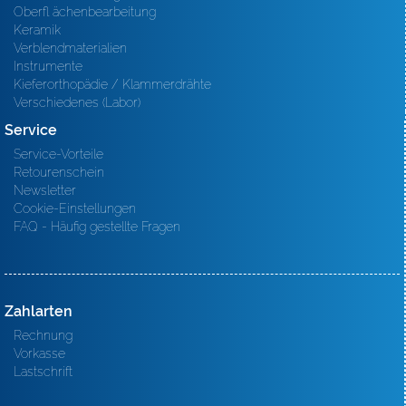
Oberfl ächenbearbeitung
Keramik
Verblendmaterialien
Instrumente
Kieferorthopädie / Klammerdrähte
Verschiedenes (Labor)
Service
Service-Vorteile
Retourenschein
Newsletter
Cookie-Einstellungen
FAQ - Häufig gestellte Fragen
Zahlarten
Rechnung
Vorkasse
Lastschrift