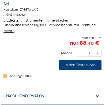
Set
Herstellernr:
ZRSET040A/6
Artikelnr:
9180823
6 Edelstahl Instrumente mit mehrfacher
Diamantbeschichtung im Durchmesser 016 zur Trennung
von Kronen und Brücken aus Zirkonoxidkeramik oder
mehr...
anderen Keramikmaterialien. Sterilisierbar und
statt
126,00 €
wiederverwendbar. Farbe: schwarz (Intensität kann sich
*
nur
88,30 €
ändern).
Packung:
2 FG Zr05 Ø 016 mm Zylinder flach 90° 6 mm, 2 FG
Menge:
Zr06 Ø 016 mm Zylinder rund 6 mm und 2 FG Zr07 Ø 016
mm Zylinder Flamme 5 mm.
In den Warenkorb
Kein Lager-Artikel
PRODUKTINFORMATION