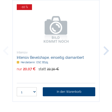
-10 %
-
Intensiv
Inte
Intensiv Bevelshape, einseitig diamantiert
Int
dia
Herstellernr: OSC BS25
H
nur
20,07 €
statt
22,30 €
nur
In den Warenkorb