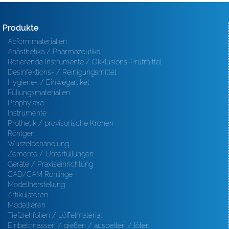
Produkte
Abformmaterialien
Anästhetika / Pharmazeutika
Rotierende Instrumente / Okklusions-Prüfmittel
Desinfektions- / Reinigungsmittel
Hygiene- / Einwegartikel
Füllungsmaterialien
Prophylaxe
Instrumente
Prothetik / provisorische Kronen
Röntgen
Wurzelbehandlung
Zemente / Unterfüllungen
Geräte / Praxiseinrichtung
CAD/CAM Rohlinge
Modellherstellung
Artikulatoren
Modellieren
Tiefziehfolien / Löffelmaterial
Einbettmassen / gießen / ausbetten / löten