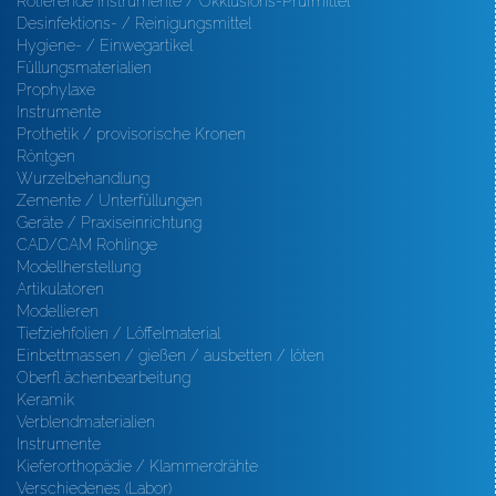
Rotierende Instrumente / Okklusions-Prüfmittel
Desinfektions- / Reinigungsmittel
Hygiene- / Einwegartikel
Füllungsmaterialien
Prophylaxe
Instrumente
Prothetik / provisorische Kronen
Röntgen
Wurzelbehandlung
Zemente / Unterfüllungen
Geräte / Praxiseinrichtung
CAD/CAM Rohlinge
Modellherstellung
Artikulatoren
Modellieren
Tiefziehfolien / Löffelmaterial
Einbettmassen / gießen / ausbetten / löten
Oberfl ächenbearbeitung
Keramik
Verblendmaterialien
Instrumente
Kieferorthopädie / Klammerdrähte
Verschiedenes (Labor)