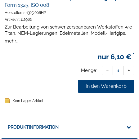
Form 1325, ISO 008
Herstellernr:
1325.008HP
Artikelnr:
112962
Zur Bearbeitung von schwer zerspanbaren Werkstoffen wie
Titan, NEM-Legierungen, Edelmetallen, Modell-Hartgips,
Modellguss, Verblend-Kunststoffen, Prothesen-
mehr...
Kunststoffen.
*
nur
6,10 €
Menge:
In den Warenkorb
Kein Lager-Artikel
PRODUKTINFORMATION