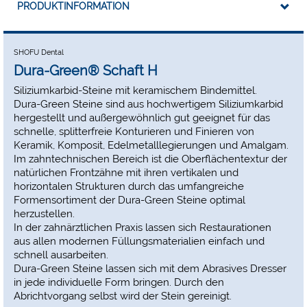
PRODUKTINFORMATION
Exakt auf das Schleifkorn abgestimmtes Bindemittel
Hohe Standzeit
Optimale Schneidleistung
SHOFU Dental
Anwendungsbereiche
Dura-Green® Schaft H
Praxis: Ausarbeiten von Komposit-Füllungsmaterialien,
Siliziumkarbid-Steine mit keramischem Bindemittel.
Keramik, Edelmetalllegierungen und Amalgam.
Dura-Green Steine sind aus hochwertigem Siliziumkarbid
Labor: Beschleifen, Ausarbeiten, Konturieren von Keramik
hergestellt und außergewöhnlich gut geeignet für das
oder Komposit oder zum Ausarbeiten von Metallen.
schnelle, splitterfreie Konturieren und Finieren von
Einsatzbereich:
Keramik, Komposit, Edelmetalllegierungen und Amalgam.
Geeignet für folgende Materialien: Keramik, Komposit,
Im zahntechnischen Bereich ist die Oberflächentextur der
Edelmetall, Amalgam.
natürlichen Frontzähne mit ihren vertikalen und
horizontalen Strukturen durch das umfangreiche
Formensortiment der Dura-Green Steine optimal
herzustellen.
In der zahnärztlichen Praxis lassen sich Restaurationen
aus allen modernen Füllungsmaterialien einfach und
schnell ausarbeiten.
Dura-Green Steine lassen sich mit dem Abrasives Dresser
in jede individuelle Form bringen. Durch den
Abrichtvorgang selbst wird der Stein gereinigt.