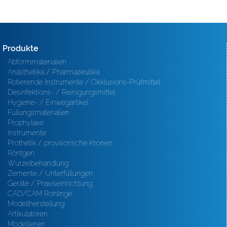
Produkte
Abformmaterialien
Anästhetika / Pharmazeutika
Rotierende Instrumente / Okklusions-Prüfmittel
Desinfektions- / Reinigungsmittel
Hygiene- / Einwegartikel
Füllungsmaterialien
Prophylaxe
Instrumente
Prothetik / provisorische Kronen
Röntgen
Wurzelbehandlung
Zemente / Unterfüllungen
Geräte / Praxiseinrichtung
CAD/CAM Rohlinge
Modellherstellung
Artikulatoren
Modellieren