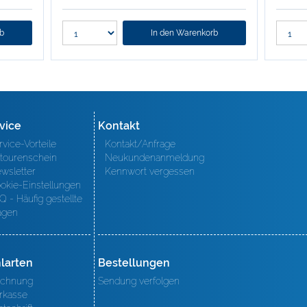
rb
In den Warenkorb
vice
Kontakt
rvice-Vorteile
Kontakt/Anfrage
tourenschein
Neukundenanmeldung
wsletter
Kennwort vergessen
okie-Einstellungen
Q - Häufig gestellte
agen
larten
Bestellungen
chnung
Sendung verfolgen
rkasse