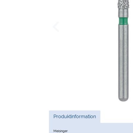
Current
Produktinformation
Tab:
Meisinger