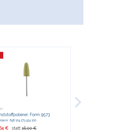
er
Meisinger
ststoffpolierer, Form 9573
Edelstahl-Borerständer BS
llernr: 658 104 273 524 100
Herstellernr: 82BS770
,64 €
statt
16,00 €
nur
50,55 €