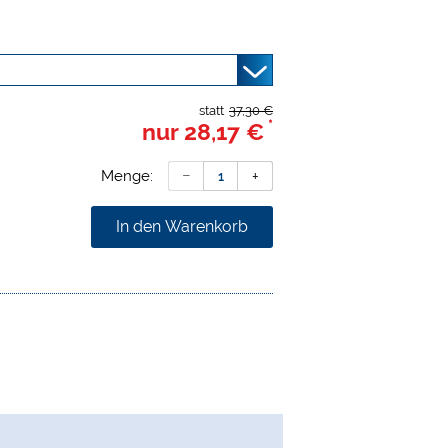
statt
37,30 €
*
nur
28,17 €
Menge:
In den Warenkorb