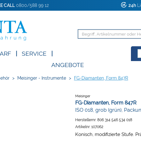
E CALL
0800/588 99 12
24h
Li
ARF
|
SERVICE
|
ANGEBOTE
behör
>
Meisinger - Instrumente
>
FG-Diamanten, Form 847R
Meisinger
FG-Diamanten, Form 847R
ISO 018, grob (grün), Packu
Herstellernr:
806 314 546 534 018
Artikelnr:
107062
Konisch, modifizierte Stufe. P