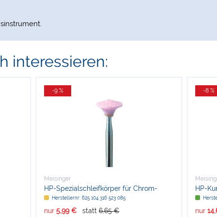
nsinstrument.
 interessieren:
-9 %
-8 %
Meisinger
Meising
HP-Spezialschleifkörper für Chrom-
HP-Kun
Kobaltlegierungen, rosa, Form 734
Herstellernr: 625 104 316 523 085
Herste
nur
5,99 €
statt
6,65 €
nur
14