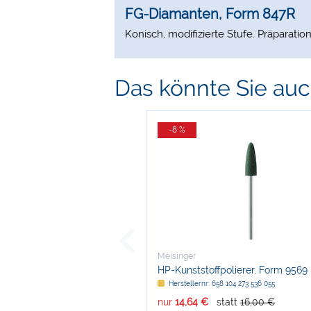
FG-Diamanten, Form 847R
Konisch, modifizierte Stufe. Präparatio
Das könnte Sie auch
-8 %
Meisinger
HP-Kunststoffpolierer, Form 9569
Herstellernr: 658 104 273 536 055
nur
14,64 €
statt
16,00 €