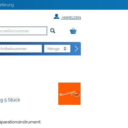
eferung
ANMELDEN
ng 5 Stück
räparationsinstrument.