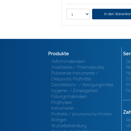
In den Warenko
Produkte
Ser
Abformmaterialien
Se
Anästhetika / Pharmazeutika
Re
Rotierende Instrumente /
Ne
Okklusions-Prüfmittel
Co
Desinfektions- / Reinigungsmittel
FA
Hygiene- / Einwegartikel
Fr
Füllungsmaterialien
Prophylaxe
Instrumente
Zah
Prothetik / provisorische Kronen
Röntgen
Re
Wurzelbehandlung
Vo