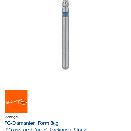
Meisinger
FG-Diamanten, Form 859
ISO 014, grob (grün), Packung 5 Stück