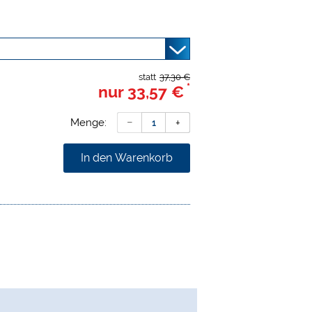
statt
37,30 €
*
nur
33,57 €
Menge:
In den Warenkorb