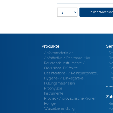
In den Warenko
Produkte
Ser
Abformmaterialien
Se
Anästhetika / Pharmazeutika
Re
Rotierende Instrumente /
Ne
Okklusions-Prüfmittel
Co
Desinfektions- / Reinigungsmittel
FA
Hygiene- / Einwegartikel
Fr
Füllungsmaterialien
Prophylaxe
Instrumente
Zah
Prothetik / provisorische Kronen
Röntgen
Re
Wurzelbehandlung
Vo