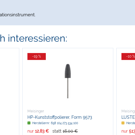
rationsinstrument.
 interessieren:
-19 %
-10 %
Meisinger
Meising
HP-Kunststoffpolierer, Form 9573
LUSTE
Herstellernr: 658 104 273 534 100
Herste
nur
12,83 €
statt
16,00 €
nur
513