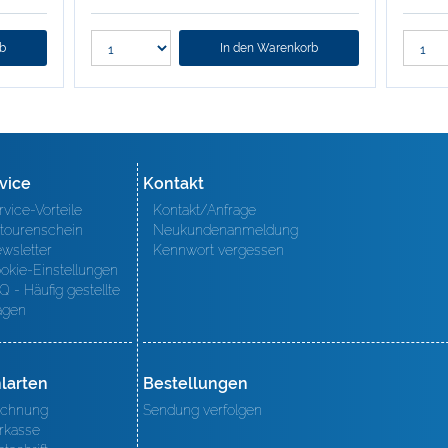
rb
In den Warenkorb
vice
Kontakt
rvice-Vorteile
Kontakt/Anfrage
tourenschein
Neukundenanmeldung
wsletter
Kennwort vergessen
okie-Einstellungen
Q - Häufig gestellte
agen
larten
Bestellungen
chnung
Sendung verfolgen
rkasse