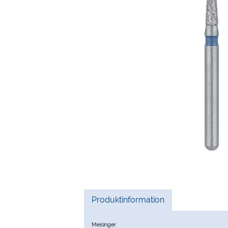
Current
Produktinformation
Tab:
Meisinger