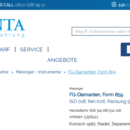
E CALL
0800/588 99 12
24h
Li
ARF
|
SERVICE
|
ANGEBOTE
behör
>
Meisinger - Instrumente
>
FG-Diamanten, Form 859
Meisinger
FG-Diamanten, Form 859
ISO 018, fein (rot), Packung 
Herstellernr:
806 314 166 514 018
Artikelnr:
5356543
Konisch spitz, Nadel, Separier