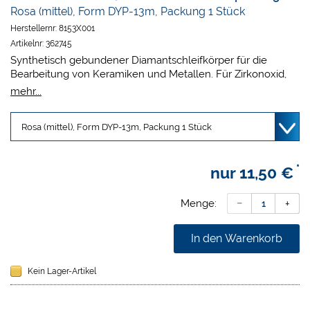
Rosa (mittel), Form DYP-13m, Packung 1 Stück
Herstellernr:
8153X001
Artikelnr:
362745
Synthetisch gebundener Diamantschleifkörper für die
Bearbeitung von Keramiken und Metallen. Für Zirkonoxid,
Silikatkeramiken und für Metalle zum ausdünnen der
mehr...
Kronenränder. Ausarbeiten der Konturen, verschleifen der
Stege und die offenporige Struktur minimiert die
Wärmeentwicklung. Ohne Wasserkühlung verwendbar.
Weicher angenehmer Schliff. Extrem hohe Abtragsleistung.
Hohe Kantenstabilität. Kein Wärmestau in der Versorgung.
*
nur
11,50 €
Synthetische Bindung. Niedriger Drehzahlbereich minimiert
Wärmeentwicklung.
Menge:
In den Warenkorb
Kein Lager-Artikel