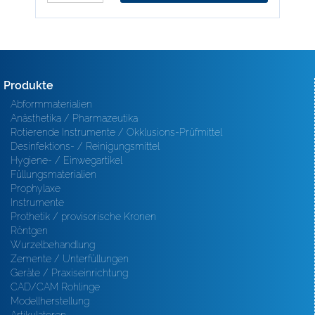
Produkte
Abformmaterialien
Anästhetika / Pharmazeutika
Rotierende Instrumente / Okklusions-Prüfmittel
Desinfektions- / Reinigungsmittel
Hygiene- / Einwegartikel
Füllungsmaterialien
Prophylaxe
Instrumente
Prothetik / provisorische Kronen
Röntgen
Wurzelbehandlung
Zemente / Unterfüllungen
Geräte / Praxiseinrichtung
CAD/CAM Rohlinge
Modellherstellung