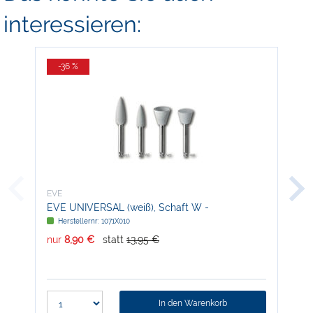
interessieren:
-36 %
-
EVE
EVE
EVE UNIVERSAL (weiß), Schaft W -
EVE
Nachfüllpackung
Nac
Herstellernr: 1071X010
H
nur
8,90 €
statt
13,95 €
nur
In den Warenkorb