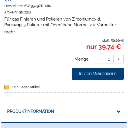
Herstellernr:
6W 9549ZR-MIX
Artikelnr:
9182332
Für das Finieren und Polieren von Zirconiumoxid.
Packung
: 3 Polierer mit Oberfläche Normal zur Vorpolitur
und 3 Polierer mit Oberfläche fein für Hochglanz.
mehr...
statt
52,20 €
*
nur
39,74 €
Menge:
In den Warenkorb
Kein Lager-Artikel
PRODUKTINFORMATION