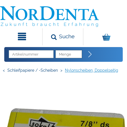
Suche
<
Schleifpapiere / -Scheiben
>
Nylonscheiben, Doppelseitig