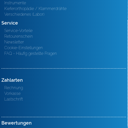
Instrumente
Kieferorthopädie / Klammerdrähte
Verschiedenes (Labor)
Service
Service-Vorteile
Retourenschein
Newsletter
Cookie-Einstellungen
FAQ - Häufig gestellte Fragen
Zahlarten
Rechnung
Vorkasse
Lastschrift
Bewertungen