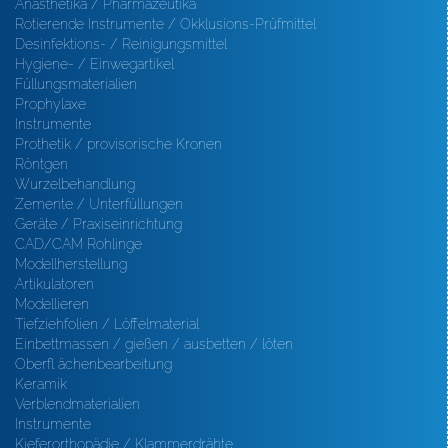
Anästhetika / Pharmazeutika
Rotierende Instrumente / Okklusions-Prüfmittel
Desinfektions- / Reinigungsmittel
Hygiene- / Einwegartikel
Füllungsmaterialien
Prophylaxe
Instrumente
Prothetik / provisorische Kronen
Röntgen
Wurzelbehandlung
Zemente / Unterfüllungen
Geräte / Praxiseinrichtung
CAD/CAM Rohlinge
Modellherstellung
Artikulatoren
Modellieren
Tiefziehfolien / Löffelmaterial
Einbettmassen / gießen / ausbetten / löten
Oberfl ächenbearbeitung
Keramik
Verblendmaterialien
Instrumente
Kieferorthopädie / Klammerdrähte