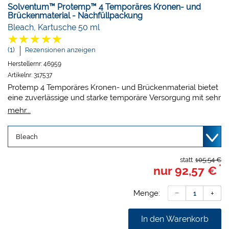
Solventum™ Protemp™ 4 Temporäres Kronen- und
Brückenmaterial - Nachfüllpackung
Bleach, Kartusche 50 ml
(1)
Rezensionen anzeigen
Herstellernr:
46959
Artikelnr:
317537
Protemp 4 Temporäres Kronen- und Brückenmaterial bietet
eine zuverlässige und starke temporäre Versorgung mit sehr
hoher Festigkeit, besserer Abrasionsstabilität und ist auch für
mehr...
Langzeitprovisorien geeignet.
Sehr hohe Festigkeitswerte
Hervorragende Ästhetik
Einfache, zeitsparende Handhabung
Zum automatischen Anmischen und Dosieren
statt
105,54 €
*
nur
92,57 €
Packung:
Kartusche und 16 Mischkanülen.
Menge:
In den Warenkorb