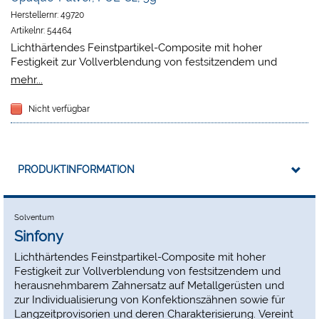
Herstellernr:
49720
Artikelnr:
54464
Lichthärtendes Feinstpartikel-Composite mit hoher
Festigkeit zur Vollverblendung von festsitzendem und
herausnehmbarem Zahnersatz auf Metallgerüsten und zur
mehr...
Individualisierung von Konfektionszähnen sowie für
Langzeitprovisorien und deren Charakterisierung. Vereint die
Nicht verfügbar
Vorteile dauerhafter Ästhetik, Abrasionsbeständigkeit und
hoher Festigkeiten mit einer einfachen Verarbeitung,
exzellenter Polierbarkeit und geringer Sprödigkeit.
fließfähiges Verblendmaterial für die direkte
PRODUKTINFORMATION
Schichttechnik. Besonders einfache Verarbeitung durch
die gebrauchsfertigen und thixotropen Massen mit hoher
Standfestigkeit.
ein ausgewogenes Verhältnis von Transluzenz und
Solventum
Opazität sichert auch bei dünnen Verblendungen
Sinfony
farbgenaue Reproduktionen.
Lichthärtendes Feinstpartikel-Composite mit hoher
Festigkeit zur Vollverblendung von festsitzendem und
herausnehmbarem Zahnersatz auf Metallgerüsten und
zur Individualisierung von Konfektionszähnen sowie für
Langzeitprovisorien und deren Charakterisierung. Vereint