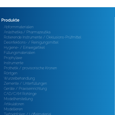
Produkte
Abformmaterialien
Anästhetika / Pharmazeutika
Rotierende Instrumente / Okklusions-Prüfmittel
Desinfektions- / Reinigungsmittel
Hygiene- / Einwegartikel
Füllungsmaterialien
Prophylaxe
Instrumente
Prothetik / provisorische Kronen
Röntgen
Wurzelbehandlung
Zemente / Unterfüllungen
Geräte / Praxiseinrichtung
CAD/CAM Rohlinge
Modellherstellung
Artikulatoren
Modellieren
Tiefziehfolien / Löffelmaterial