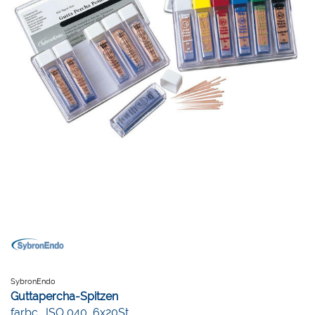
SybronEndo
Guttapercha-Spitzen
farbc., ISO 040, 6x20St